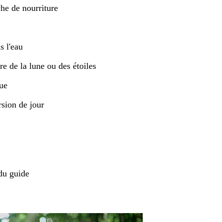
che de nourriture
s l'eau
e de la lune ou des étoiles
gue
rsion de jour
du guide