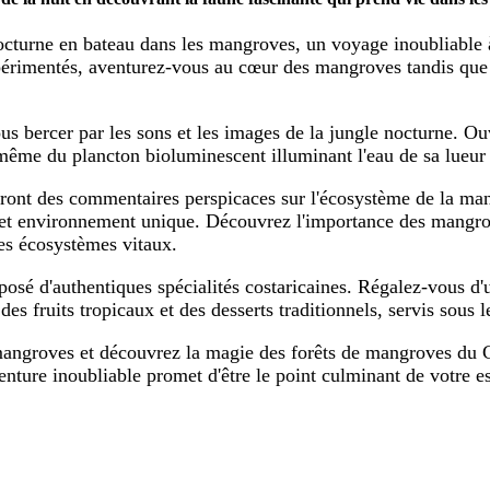
octurne en bateau dans les mangroves, un voyage inoubliable à
xpérimentés, aventurez-vous au cœur des mangroves tandis que 
vous bercer par les sons et les images de la jungle nocturne. 
 même du plancton bioluminescent illuminant l'eau de sa lueu
iront des commentaires perspicaces sur l'écosystème de la man
cet environnement unique. Découvrez l'importance des mangrove
ces écosystèmes vitaux.
mposé d'authentiques spécialités costaricaines. Régalez-vous 
des fruits tropicaux et des desserts traditionnels, servis sous
 mangroves et découvrez la magie des forêts de mangroves du
enture inoubliable promet d'être le point culminant de votre e