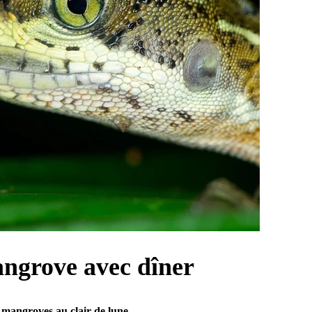
angrove avec dîner
s mangroves au clair de lune.