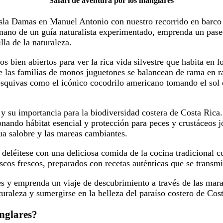
Safari de aventura por los manglares
 Isla Damas en Manuel Antonio con nuestro recorrido en barco
ano de un guía naturalista experimentado, emprenda un paseo
la de la naturaleza.
os bien abiertos para ver la rica vida silvestre que habita en 
ue las familias de monos juguetones se balancean de rama en r
esquivas como el icónico cocodrilo americano tomando el sol 
y su importancia para la biodiversidad costera de Costa Rica.
ando hábitat esencial y protección para peces y crustáceos j
ua salobre y las mareas cambiantes.
eléitese con una deliciosa comida de la cocina tradicional cos
riscos frescos, preparados con recetas auténticas que se trans
s y emprenda un viaje de descubrimiento a través de las mara
raleza y sumergirse en la belleza del paraíso costero de Cos
anglares?